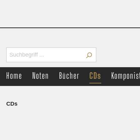
Home
Noten
Bücher
CDs
Komponis
CDs
Brass Band
Concer
Märsche
Märs
Unterhaltung
Unter