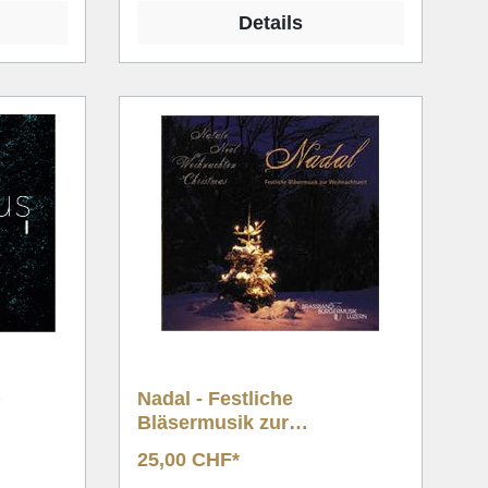
Details
)
Nadal - Festliche
Bläsermusik zur
Weihnachtszeit
25,00 CHF*