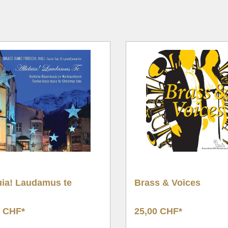
nachten
Tuba Quartet
nalwerke
Brass Quintet
g/Chor & Concert Band
Brass Sextet
& Duette
Ten Piece
ntsch
Large Brass Ensembl
 Choral, Hymne
Flex Ensemble
ik
nungswerke
hformat
uia! Laudamus te
Brass & Voices
0 CHF*
25,00 CHF*