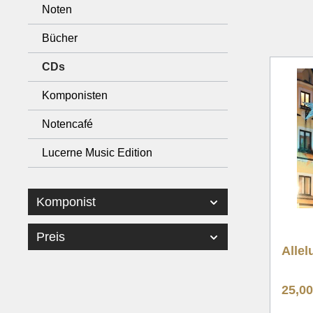
Noten
Weihnachten
Weih
Bücher
Originalwerke
Origi
Gesang/Chor & Brass Band
Gesan
CDs
Solo & Duette
Solo 
Komponisten
Rumantsch
Ruma
Notencafé
Lied, Choral, Hymne
Lied,
Lucerne Music Edition
Klassik
Klass
Eröffnungswerke
Eröff
Marschformat
Marsc
Komponist
Preis
Allel
25,0