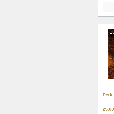
Perl
25,0