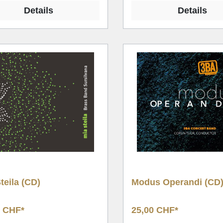
Details
Details
teila (CD)
Modus Operandi (CD
0 CHF*
25,00 CHF*