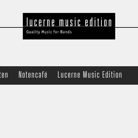
ten
Notencafé
Lucerne Music Edition
t Band
Ensemble
che
Brass Quartet
haltung
Trombone Quartet