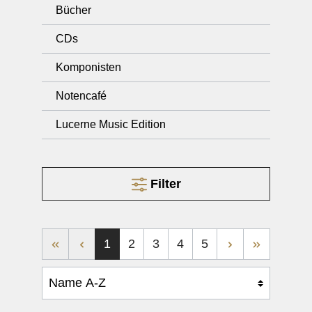
Bücher
CDs
Komponisten
Notencafé
Lucerne Music Edition
Filter
1
2
3
4
5