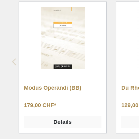
Du Rhône au Rhin (BB)
Festm
(BB)
129,00 CHF*
179,0
Details