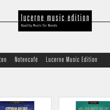
ten
Notencafé
Lucerne Music Edition
t Band
Ensemble
che
Brass Quartet
haltung
Trombone Quartet