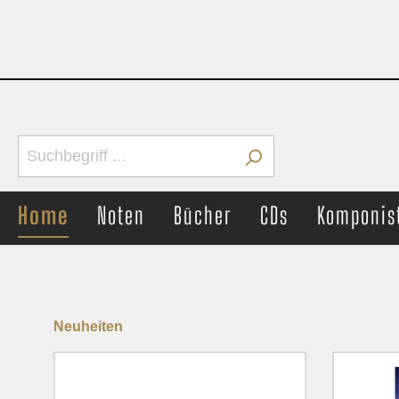
Home
Noten
Bücher
CDs
Komponis
Neuheiten
Brass Band
Concer
Märsche
Märs
Unterhaltung
Unter