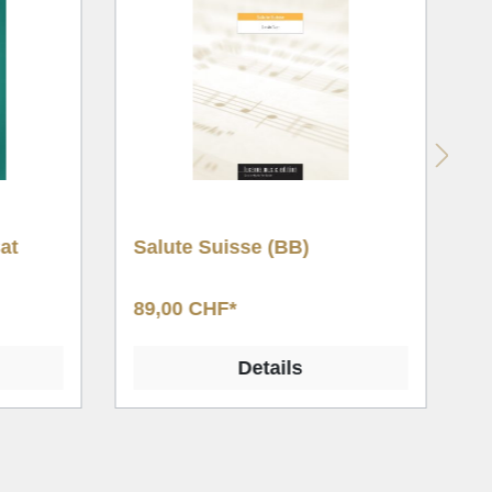
e
Septima (BB)
S
&
159,00 CHF*
3
Details