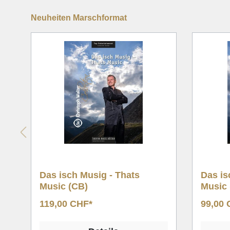
Neuheiten Marschformat
Das isch Musig - Thats
Good
Music (BB)
99,00 CHF*
109,0