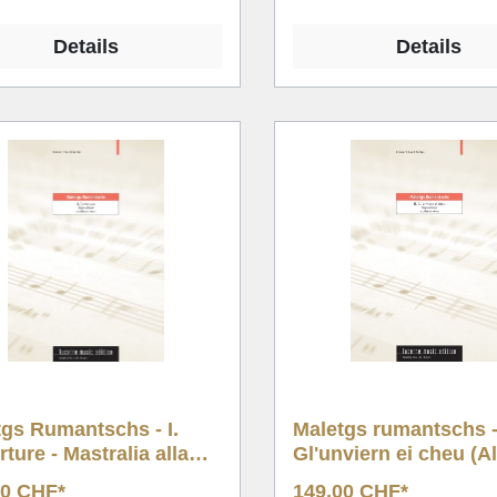
Details
Details
gs Rumantschs - I.
Maletgs rumantschs - 
ture - Mastralia alla
Gl'unviern ei cheu (A
a (CB)
Saxophone Solo & C
00 CHF*
149,00 CHF*