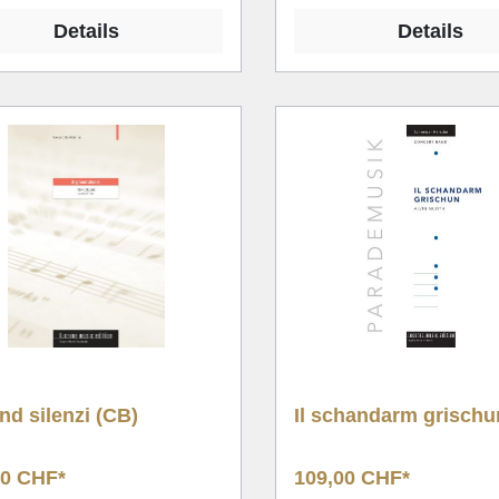
Details
Details
ond silenzi (CB)
Il schandarm grischu
00 CHF*
109,00 CHF*