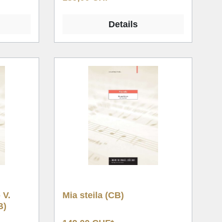
Details
 V.
Mia steila (CB)
B)