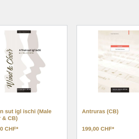
nachten
Tuba Quartet
nalwerke
Brass Quintet
g/Chor & Concert Band
Brass Sextet
& Duette
Ten Piece
ntsch
Large Brass Ensembl
 Choral, Hymne
Flex Ensemble
ik
nungswerke
hformat
n sut igl ischi (Male
Antruras (CB)
r & CB)
00 CHF*
199,00 CHF*