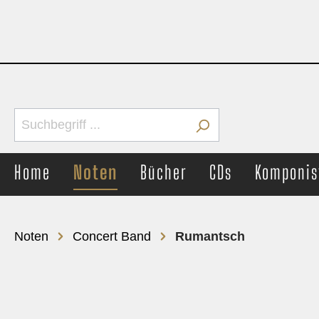
Home
Noten
Bücher
CDs
Komponis
Noten
Concert Band
Rumantsch
Brass Band
Concer
Märsche
Märs
Unterhaltung
Unter