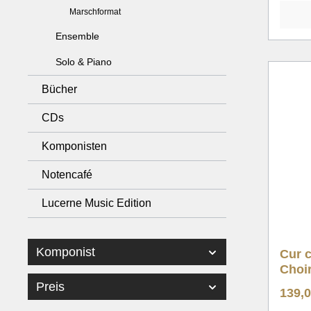
Marschformat
Ensemble
Solo & Piano
Bücher
CDs
Komponisten
Notencafé
Lucerne Music Edition
Komponist
Cur c
Choi
Preis
139,