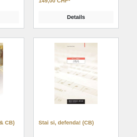
149,00 CHF*
Details
 & CB)
Stai si, defenda! (CB)