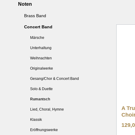
Noten
Weihnachten
Weih
Brass Band
Originalwerke
Origi
Concert Band
Gesang/Chor & Brass Band
Gesan
Solo & Duette
Solo 
Märsche
Rumantsch
Ruma
Unterhaltung
Lied, Choral, Hymne
Lied,
Weihnachten
Klassik
Klass
Originalwerke
Eröffnungswerke
Eröff
Gesang/Chor & Concert Band
Marschformat
Marsc
Solo & Duette
Rumantsch
A Tru
Lied, Choral, Hymne
Choi
Klassik
129,
Eröffnungswerke