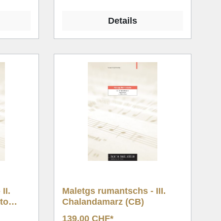
Details
II.
Maletgs rumantschs - III.
lto
Chalandamarz (CB)
B)
139,00 CHF*