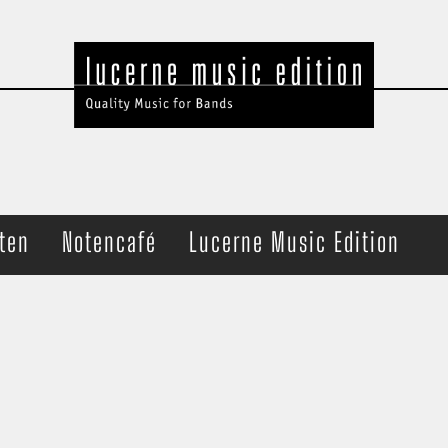
ten
Notencafé
Lucerne Music Edition
t Band
Ensemble
che
Brass Quartet
haltung
Trombone Quartet