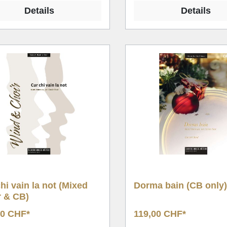
Details
Details
hi vain la not (Mixed
Dorma bain (CB only
r & CB)
00 CHF*
119,00 CHF*