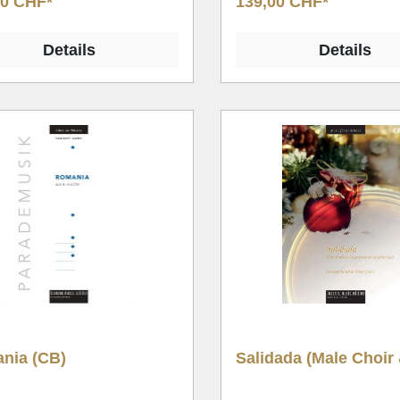
00 CHF*
139,00 CHF*
Details
Details
nia (CB)
Salidada (Male Choir