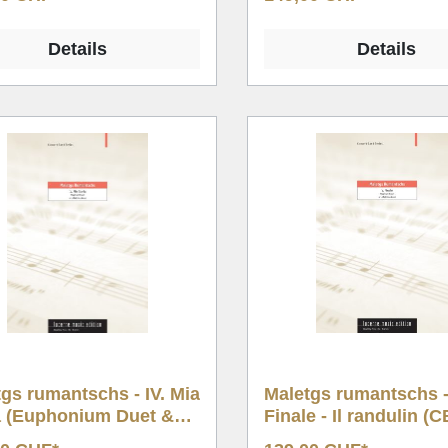
Details
Details
gs rumantschs - IV. Mia
Maletgs rumantschs -
la (Euphonium Duet &
Finale - Il randulin (C