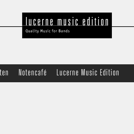
ten
Notencafé
Lucerne Music Edition
t Band
Ensemble
che
Brass Quartet
haltung
Trombone Quartet