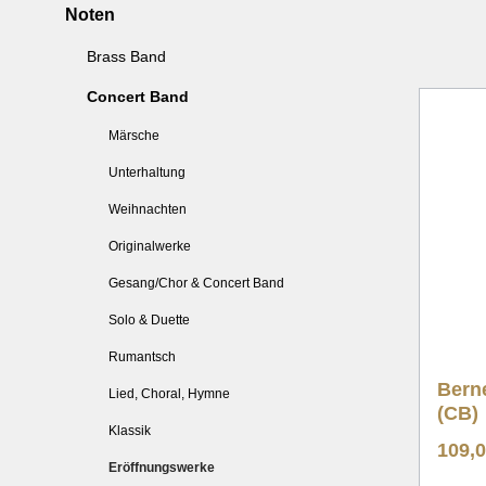
Noten
Weihnachten
Weih
Brass Band
Originalwerke
Origi
Concert Band
Gesang/Chor & Brass Band
Gesan
Solo & Duette
Solo 
Märsche
Rumantsch
Ruma
Unterhaltung
Lied, Choral, Hymne
Lied,
Weihnachten
Klassik
Klass
Originalwerke
Eröffnungswerke
Eröf
Gesang/Chor & Concert Band
Marschformat
Marsc
Solo & Duette
Rumantsch
Bern
Lied, Choral, Hymne
(CB)
Klassik
109,
Eröffnungswerke