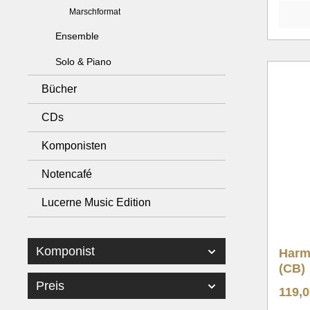
Marschformat
Ensemble
Solo & Piano
Bücher
CDs
Komponisten
Notencafé
Lucerne Music Edition
Komponist
Harm
(CB)
Preis
119,