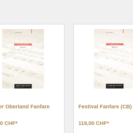
nachten
Tuba Quartet
nalwerke
Brass Quintet
g/Chor & Concert Band
Brass Sextet
& Duette
Ten Piece
ntsch
Large Brass Ensembl
 Choral, Hymne
Flex Ensemble
ik
fnungswerke
hformat
er Oberland Fanfare
Festival Fanfare (CB)
00 CHF*
119,00 CHF*