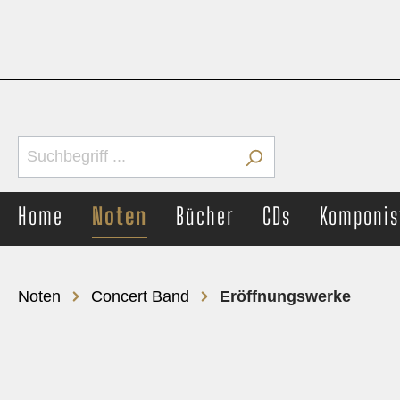
Home
Noten
Bücher
CDs
Komponis
Noten
Concert Band
Eröffnungswerke
Brass Band
Concer
Märsche
Märs
Unterhaltung
Unter