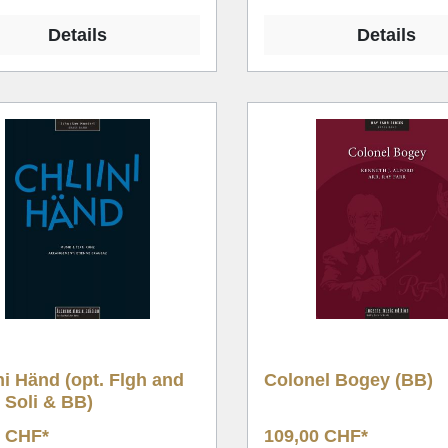
Details
Details
ni Händ (opt. Flgh and
Colonel Bogey (BB)
 Soli & BB)
0 CHF*
109,00 CHF*