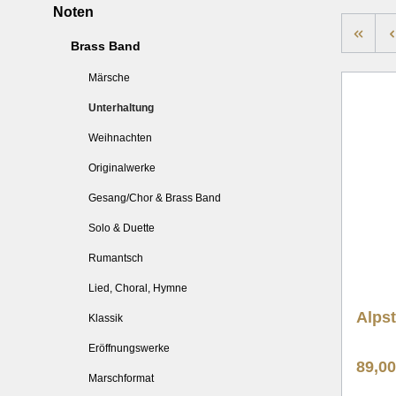
Noten
Weihnachten
Weih
Brass Band
Originalwerke
Origi
Märsche
Gesang/Chor & Brass Band
Gesan
Unterhaltung
Solo & Duette
Solo 
Rumantsch
Ruma
Weihnachten
Lied, Choral, Hymne
Lied,
Originalwerke
Klassik
Klass
Gesang/Chor & Brass Band
Eröffnungswerke
Eröff
Solo & Duette
Marschformat
Marsc
Rumantsch
Lied, Choral, Hymne
Alpst
Klassik
Eröffnungswerke
89,0
Marschformat