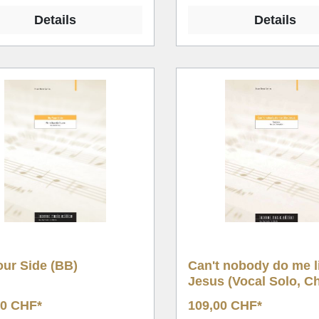
Details
Details
our Side (BB)
Can't nobody do me l
Jesus (Vocal Solo, C
BB)
00 CHF*
109,00 CHF*