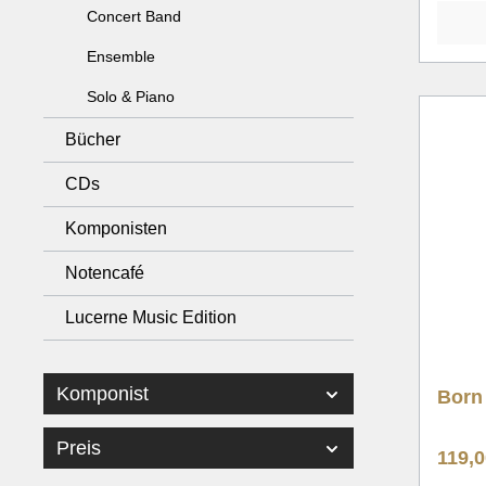
Concert Band
Ensemble
Solo & Piano
Bücher
CDs
Komponisten
Notencafé
Lucerne Music Edition
Komponist
Born 
Preis
119,