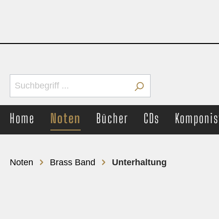
Home
Noten
Bücher
CDs
Komponis
Noten
Brass Band
Unterhaltung
Brass Band
Concer
Märsche
Märs
Unterhaltung
Unter