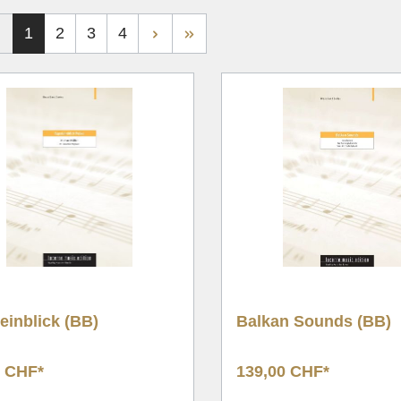
nachten
Tuba Quartet
1
2
3
4
nalwerke
Brass Quintet
g/Chor & Concert Band
Brass Sextet
& Duette
Ten Piece
ntsch
Large Brass Ensembl
 Choral, Hymne
Flex Ensemble
ik
nungswerke
hformat
einblick (BB)
Balkan Sounds (BB)
0 CHF*
139,00 CHF*