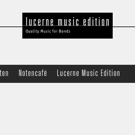
ten
Notencafé
Lucerne Music Edition
t Band
Ensemble
che
Brass Quartet
haltung
Trombone Quartet