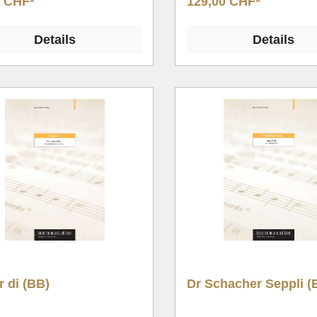
0 CHF*
129,00 CHF*
Details
Details
r di (BB)
Dr Schacher Seppli (