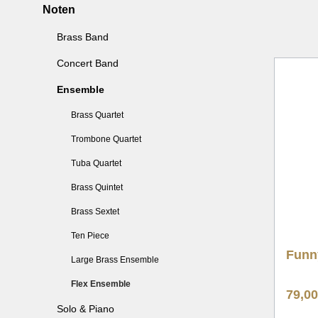
Noten
Weihnachten
Weih
Brass Band
Originalwerke
Origi
Concert Band
Gesang/Chor & Brass Band
Gesan
Solo & Duette
Solo 
Ensemble
Rumantsch
Ruma
Brass Quartet
Lied, Choral, Hymne
Lied,
Trombone Quartet
Klassik
Klass
Tuba Quartet
Eröffnungswerke
Eröff
Brass Quintet
Marschformat
Marsc
Brass Sextet
Ten Piece
Funny
Large Brass Ensemble
Flex Ensemble
79,0
Solo & Piano