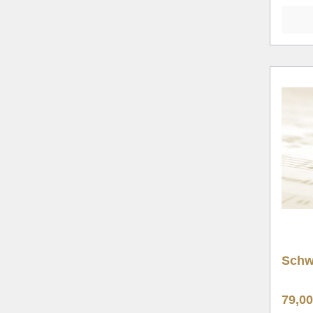
Schwe
79,0