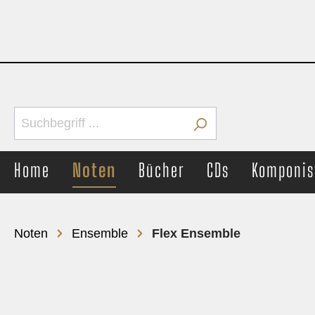
Home
Noten
Bücher
CDs
Komponis
Noten
Ensemble
Flex Ensemble
Brass Band
Concer
Märsche
Märs
Unterhaltung
Unter