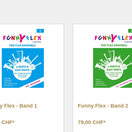
nachten
Tuba Quartet
nalwerke
Brass Quintet
g/Chor & Concert Band
Brass Sextet
& Duette
Ten Piece
ntsch
Large Brass Ensembl
 Choral, Hymne
Flex Ensemble
ik
nungswerke
hformat
 Flex - Band 1
Funny Flex - Band 2
0 CHF*
79,00 CHF*