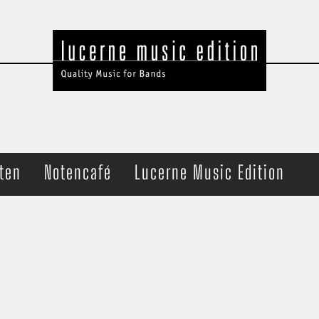
ten
Notencafé
Lucerne Music Edition
t Band
Ensemble
che
Brass Quartet
haltung
Trombone Quartet