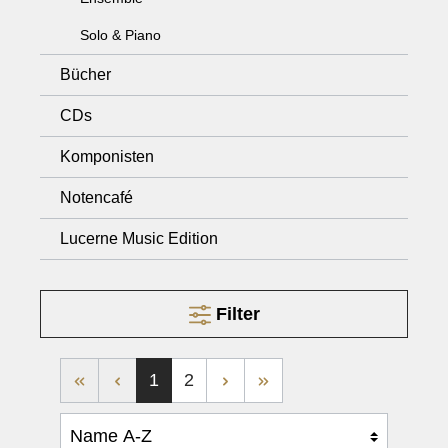
Solo & Piano
Bücher
CDs
Komponisten
Notencafé
Lucerne Music Edition
Filter
1
2