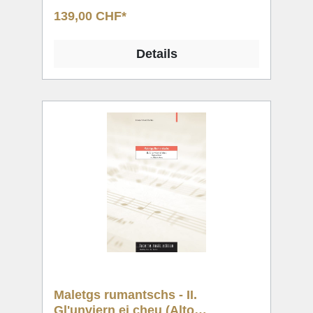
139,00 CHF*
Details
Maletgs rumantschs - II.
Gl'unviern ei cheu (Alto