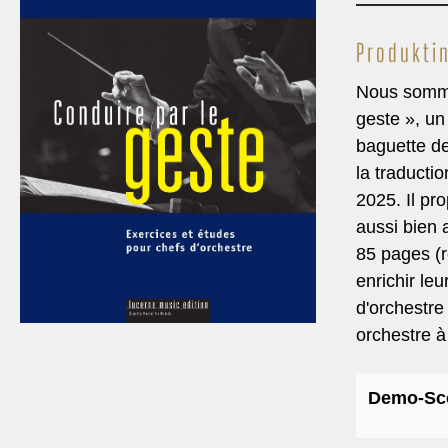
Weihnachten
Weih
Produkti
Originalwerke
Origi
Nous somme
Gesang/Chor & Brass Band
Gesan
geste », un
Solo & Duette
Solo 
baguette de
Rumantsch
Ruma
la traducti
Lied, Choral, Hymne
Lied,
2025. Il pr
Klassik
Klass
aussi bien 
Eröffnungswerke
85 pages (r
Eröff
enrichir le
Marschformat
Marsc
d'orchestre
orchestre à
Demo-Sc