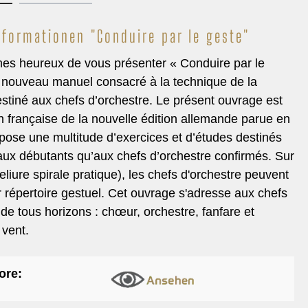
nachten
Tuba Quartet
nformationen "Conduire par le geste"
nalwerke
Brass Quintet
s heureux de vous présenter « Conduire par le
g/Chor & Concert Band
Brass Sextet
 nouveau manuel consacré à la technique de la
& Duette
Ten Piece
stiné aux chefs d’orchestre. Le présent ouvrage est
ntsch
Large Brass Ensembl
on française de la nouvelle édition allemande parue en
 Choral, Hymne
Flex Ensemble
opose une multitude d’exercices et d’études destinés
ik
aux débutants qu’aux chefs d’orchestre confirmés. Sur
eliure spirale pratique), les chefs d'orchestre peuvent
nungswerke
ur répertoire gestuel. Cet ouvrage s'adresse aux chefs
hformat
 de tous horizons : chœur, orchestre, fanfare et
 vent.
ore: