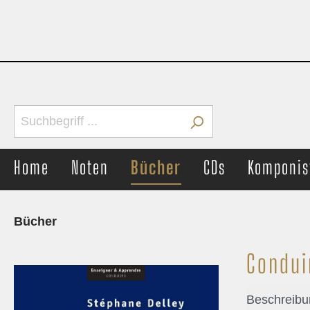
Home
Noten
Bücher
CDs
Komponis
Bücher
Condui
Brass Band
Concer
Märsche
Märs
Beschreibu
Unterhaltung
Unter