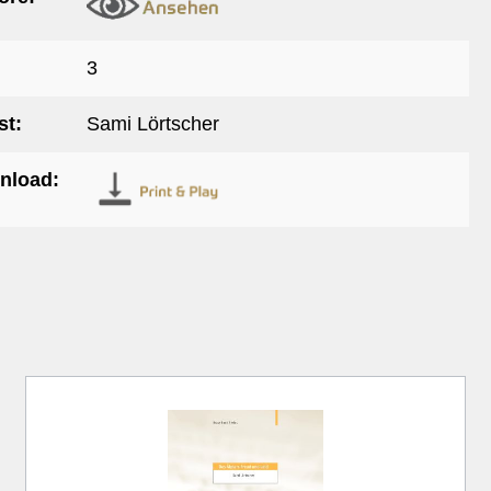
3
t:
Sami Lörtscher
nload: