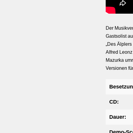
Der Musikver
Gastsolist a
„Des Älplers
Alfred Leonz
Mazurka umra
Versionen für
Besetzun
CD:
Dauer:
Demo-Sc