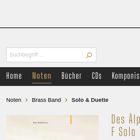
Home
Noten
Bücher
CDs
Komponis
Noten
Brass Band
Solo & Duette
Des Äl
Brass Band
Concer
F Solo
Märsche
Märs
Unterhaltung
Unter