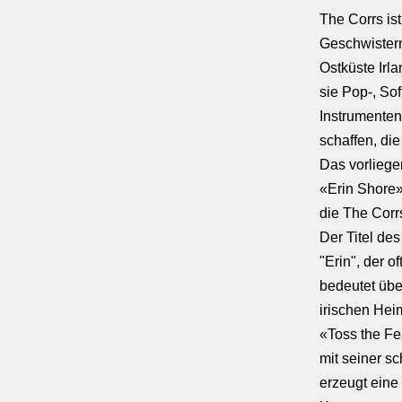
The Corrs is
Geschwistern
Ostküste Irl
sie Pop-, Sof
Instrumenten
schaffen, die
Das vorliege
«Erin Shore»
die The Corr
Der Titel des
"Erin", der o
bedeutet über
irischen Hei
«Toss the Fea
mit seiner s
erzeugt eine