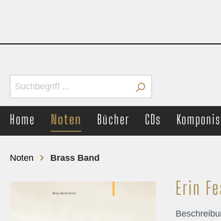
Home
Noten
Bücher
CDs
Komponis
Noten
Brass Band
Erin F
Brass Band
Concer
Märsche
Märs
Beschreibu
Unterhaltung
Unter