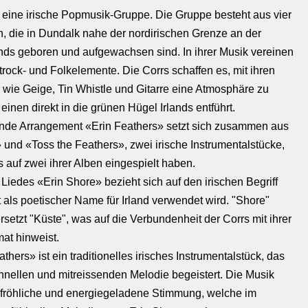
t eine irische Popmusik-Gruppe. Die Gruppe besteht aus vier
, die in Dundalk nahe der nordirischen Grenze an der
ands geboren und aufgewachsen sind. In ihrer Musik vereinen
trock- und Folkelemente. Die Corrs schaffen es, mit ihren
 wie Geige, Tin Whistle und Gitarre eine Atmosphäre zu
 einen direkt in die grünen Hügel Irlands entführt.
nde Arrangement «Erin Feathers» setzt sich zusammen aus
 und «Toss the Feathers», zwei irische Instrumentalstücke,
s auf zwei ihrer Alben eingespielt haben.
 Liedes «Erin Shore» bezieht sich auf den irischen Begriff
ft als poetischer Name für Irland verwendet wird. "Shore"
setzt "Küste", was auf die Verbundenheit der Corrs mit ihrer
mat hinweist.
thers» ist ein traditionelles irisches Instrumentalstück, das
chnellen und mitreissenden Melodie begeistert. Die Musik
 fröhliche und energiegeladene Stimmung, welche im