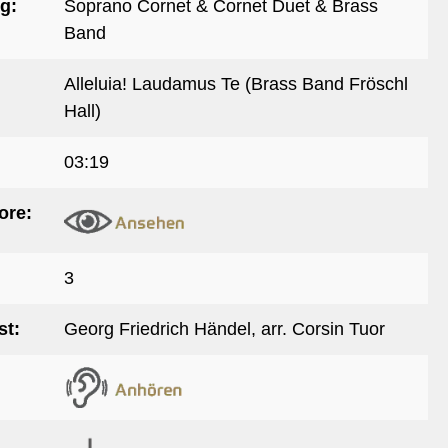
g:
Soprano Cornet & Cornet Duet & Brass
Band
Alleluia! Laudamus Te (Brass Band Fröschl
Hall)
03:19
ore:
3
t:
Georg Friedrich Händel, arr. Corsin Tuor