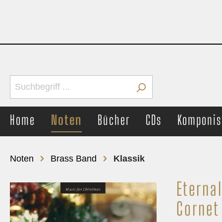
Home
Noten
Bücher
CDs
Komponis
Noten
Brass Band
Klassik
Eterna
Brass Band
Concer
Cornet
Märsche
Märs
Unterhaltung
Unter