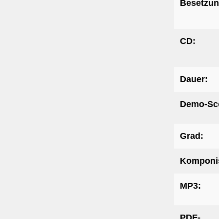
Besetzun
CD:
Dauer:
Demo-Sc
Grad:
Komponis
MP3:
PDF-