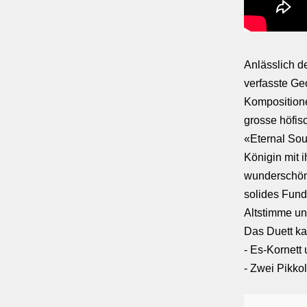
Anlässlich d
verfasste Ge
Kompositione
grosse höfis
«Eternal Sou
Königin mit 
wunderschön
solides Fun
Altstimme und
Das Duett ka
- Es-Kornett
- Zwei Pikko