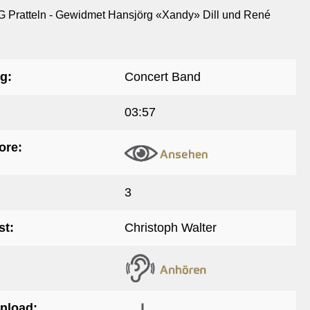
 Pratteln - Gewidmet Hansjörg «Xandy» Dill und René
g:
Concert Band
03:57
ore:
3
t:
Christoph Walter
nload: