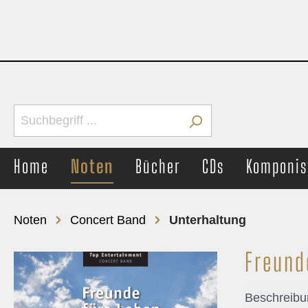
Home
Noten
Bücher
CDs
Komponis
Noten
Concert Band
Unterhaltung
Freund
Brass Band
Concer
Märsche
Märs
Beschreibu
Unterhaltung
Unte