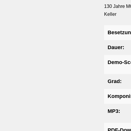
130 Jahre MG
Keller
Besetzun
Dauer:
Demo-Sc
Grad:
Komponis
MP3:
PDF-Dow