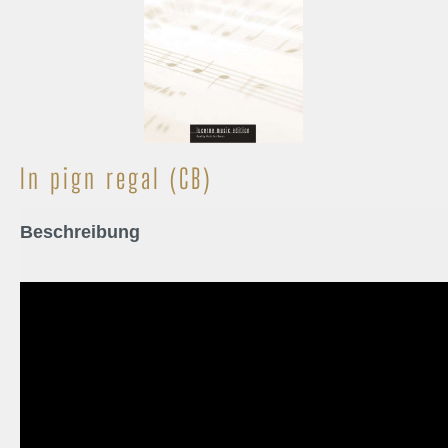
In pign regal (CB)
Beschreibung