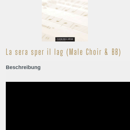
La sera sper il lag (Male Choir & BB)
Beschreibung