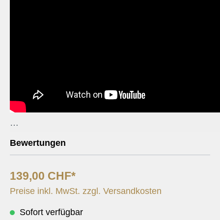
Maletgs rumantschs (rätoromanische Bilder) wurde als We
Bewertungen
der Brassband Bürgermusik Luzern anlässlich des Swiss En
Contests 2006 komponiert. Wohl besteht die Komposition aus
139,00 CHF*
jedoch durch ihre enge Verbindung in Thema und Motiv als E
verstehen sind. Volkslieder (Il "Randulin", "Gl'unviern ei che
Preise inkl. MwSt. zzgl. Versandkosten
Scherrer, "Mia steila" von Giusep Maissen") finden darin 
Sofort verfügbar
wie Tanzmusik ("Mastraglia alla veglia") oder Hymnen ("A Trun