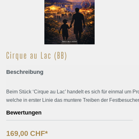
Cirque au Lac (BB)
Beschreibung
Beim Stück ‘Cirque au Lac’ handelt es sich für einmal um 
welche in erster Linie das muntere Treiben der Festbesuche
Festbesucher des Eidgenössischen Musikfests 2026 am Ufe
Bewertungen
beschreibt. Des Weiteren hat das Werk einen autobiograph
ich im Folgenden noch etwas genauer beschreiben werde. D
169,00 CHF*
mit der Reise der Musikantinnen und Musikanten nach Biel, 