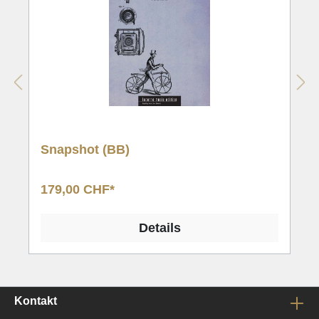
Verschiebung des Festes aufgrund der Corona-Pandemie ei
widmen. Nach diesem väterlichen Dialog übernimmt das Fes
der Contest wieder die Kontrolle über das musikalische Ge
Anspannung der MusikantInnen vor dem Wettbewerb wird du
Hop’ ausgedrückt, dessen chromatische Linien hier und da a
andere Einspielübung erinnern. Vom ‘Hip-Hop’ geht es letzte
eigentlichen Konzertvortrag, der die Motive aus dem ersten T
Snapshot (BB)
noch einmal aufnimmt und das Fest schliesslich mit einem 
Feuerwerk beendet.
179,00 CHF*
Details
Kontakt