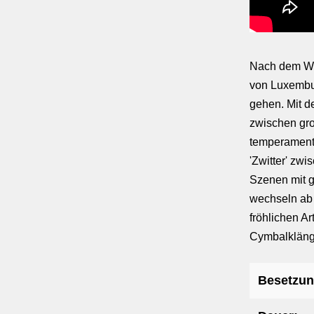
Nach dem Wel
von Luxembu
gehen. Mit de
zwischen gr
temperamentv
'Zwitter' zw
Szenen mit g
wechseln ab 
fröhlichen Ar
Cymbalklänge
Besetzun