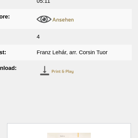
05:11
ore:
4
t:
Franz Lehár, arr. Corsin Tuor
nload: