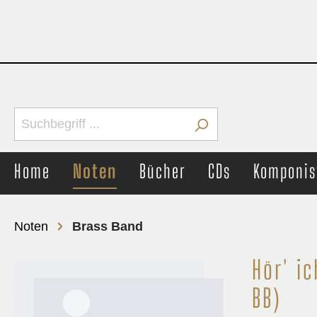
Home
Noten
Bücher
CDs
Komponis
Noten
Brass Band
Hör' i
Brass Band
Concer
BB)
Märsche
Märs
Unterhaltung
Unter