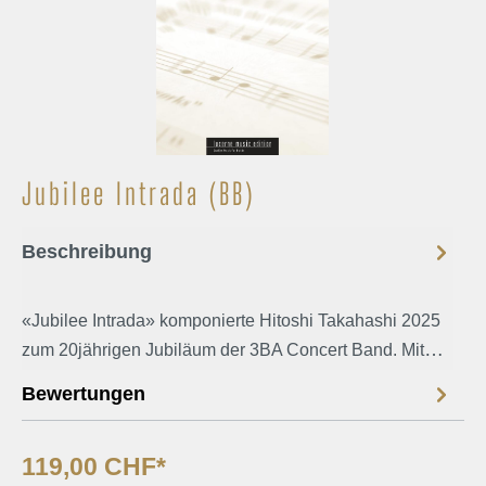
Jubilee Intrada (BB)
Beschreibung
«Jubilee Intrada» komponierte Hitoshi Takahashi 2025
zum 20jährigen Jubiläum der 3BA Concert Band. Mit
diesem Eröffnungsstück hat der junge japanische
Bewertungen
Komponist ein kraftvolles Werk geschaffen, das die
Feierlichkeit und den Stolz des Jubiläums
119,00 CHF*
widerspiegelt. Die 3BA Concert Band konnte seit 2008