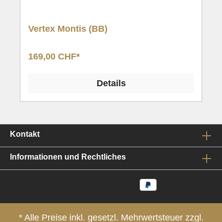
mir in dieser Zeit ein strenges Regime auferlegt, welches au
komponieren, einem langen Spaziergang, sowie dem Selbst
Vertex Montis (BB)
Sprachen bestand. Dies wurde zu meinem ‘Modus Operandi’, 
Meh
die Krise psychisch relativ unbeschadet zu überstehen.
169,00 CHF*
Details
Kontakt
Informationen und Rechtliches
* Alle Preise inkl. gesetzl. Mehrwertsteuer zzgl.